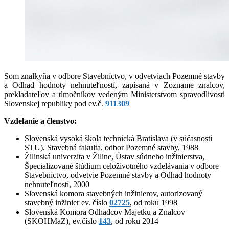
Som znalkyňa v odbore Stavebníctvo, v odvetviach Pozemné stavby
a Odhad hodnoty nehnuteľností, zapísaná v Zozname znalcov,
prekladateľov a tlmočníkov vedeným Ministerstvom spravodlivosti
Slovenskej republiky pod ev.č.
911309
Vzdelanie a členstvo:
Slovenská vysoká škola technická Bratislava (v súčasnosti
STU), Stavebná fakulta, odbor Pozemné stavby, 1988
Žilinská univerzita v Žiline, Ústav súdneho inžinierstva,
Špecializované štúdium celoživotného vzdelávania v odbore
Stavebníctvo, odvetvie Pozemné stavby a Odhad hodnoty
nehnuteľností, 2000
Slovenská komora stavebných inžinierov, autorizovaný
stavebný inžinier ev. číslo
02725
, od roku 1998
Slovenská Komora Odhadcov Majetku a Znalcov
(SKOHMaZ), ev.číslo
143
, od roku 2014