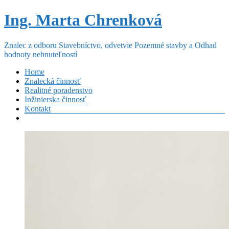
Prejsť
Ing. Marta Chrenková
na
obsah
Znalec z odboru Stavebníctvo, odvetvie Pozemné stavby a Odhad
hodnoty nehnuteľností
Menu
Home
Znalecká činnosť
Realitné poradenstvo
Inžinierska činnosť
Kontakt